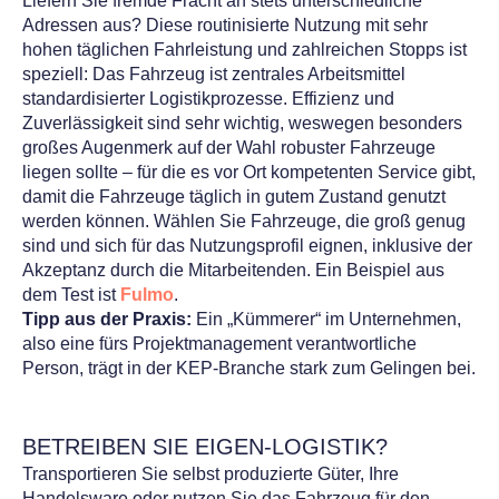
Liefern Sie fremde Fracht an stets unterschiedliche
Adressen aus? Diese r
outinisierte Nutzung mit sehr
hohen täglichen Fahrleistung und zahlreichen Stopps ist
speziell:
Das Fahrzeug ist zentrales Arbeitsmittel
standardisierter Logistikprozesse.
​
Effizienz und
Zuverlässigkeit sind sehr wichtig, weswegen besonders
großes Augenmerk auf der Wahl robuster Fahrzeuge
liegen sollte – für die es vor Ort kompetenten Service gibt,
damit die Fahrzeuge täglich in gutem Zustand genutzt
werden können. Wählen Sie Fahrzeuge, die groß genug
sind und sich für das Nutzungsprofil eignen, inklusive der
Akzeptanz durch die Mitarbeitenden. Ein Beispiel aus
dem Test ist
Fulmo
.
Tipp aus der Praxis:
Ein „Kümmerer“ im Unternehmen,
also eine fürs Projektmanagement verantwortliche
Person, trägt in der KEP-Branche stark zum Gelingen bei.
BETREIBEN SIE EIGEN-LOGISTIK?
Transportieren Sie selbst produzierte Güter, Ihre
Handelsware oder nutzen Sie das Fahrzeug für den