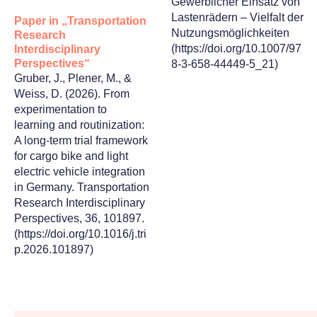
Gewerblicher Einsatz von
Lastenrädern – Vielfalt der
Paper in „Transportation
Nutzungsmöglichkeiten
Research
(https://doi.org/10.1007/97
Interdisciplinary
Perspectives“
8-3-658-44449-5_21)
Gruber, J., Plener, M., &
Weiss, D. (2026). From
experimentation to
learning and routinization:
A long-term trial framework
for cargo bike and light
electric vehicle integration
in Germany. Transportation
Research Interdisciplinary
Perspectives, 36, 101897.
(https://doi.org/10.1016/j.tri
p.2026.101897)