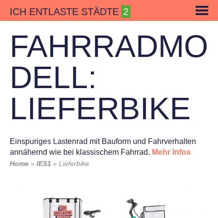
Skip
ICH ENTLASTE STÄDTE
to
content
FAHRRADMO
DELL:
LIEFERBIKE
Einspuriges Lastenrad mit Bauform und Fahrverhalten
annähernd wie bei klassischem Fahrrad.
Mehr Infos
Home
»
IES1
»
Lieferbike