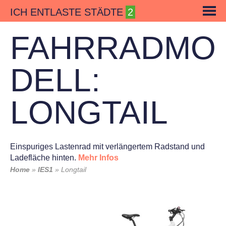
Skip
ICH ENTLASTE STÄDTE
to
content
FAHRRADMO
DELL:
LONGTAIL
Einspuriges Lastenrad mit verlängertem Radstand und
Ladefläche hinten.
Mehr Infos
Home
»
IES1
»
Longtail