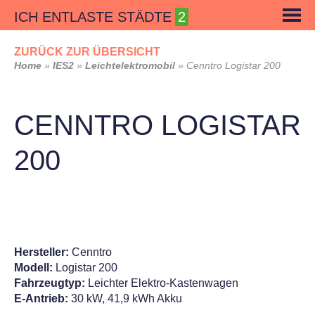
Skip
ICH ENTLASTE STÄDTE
to
content
ZURÜCK ZUR ÜBERSICHT
Home
»
IES2
»
Leichtelektromobil
»
Cenntro Logistar 200
CENNTRO LOGISTAR
200
Hersteller:
Cenntro
Modell:
Logistar 200
Fahrzeugtyp:
Leichter Elektro-Kastenwagen
E-Antrieb:
30 kW, 41,9 kWh Akku