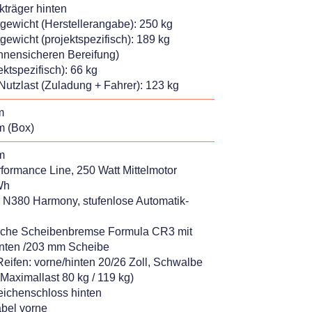
kträger hinten
gewicht (Herstellerangabe): 250 kg
ewicht (projektspezifisch): 189 kg
nnensicheren Bereifung)
ktspezifisch): 66 kg
 Nutzlast (Zuladung + Fahrer): 123 kg
m
m (Box)
m
formance Line, 250 Watt Mittelmotor
Wh
i N380 Harmony, stufenlose Automatik-
ische Scheibenbremse Formula CR3 mit
nten /203 mm Scheibe
eifen: vorne/hinten 20/26 Zoll, Schwalbe
Maximallast 80 kg / 119 kg)
eichenschloss hinten
abel vorne