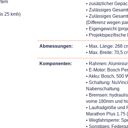
rtem
• zusätzlicher Gepäc
• Zulässiges Gesamt
is 25 kmh)
• Zulässiges Gesamtg
(Differenz wegen pa
• Eigengewicht (proje
• Projektspezifische
Abmessungen:
• Max. Länge: 268 c
• Max. Breite: 70,5 c
Komponenten:
• Rahmen: Aluminiu
• E-Motor: Bosch Per
• Akku: Bosch, 500 
• Schaltung: NuVinc
Nabenschaltung
• Bremsen: hydraul
vorne 180mm und hi
• Laufradgröße und R
Marathon Plus 1.75 (
• Wegfahrsperre: Sp
• Sonstiges: Federg