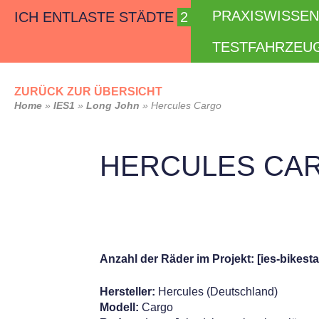
Skip
PRAXISWISSEN
ICH ENTLASTE STÄDTE
to
content
TESTFAHRZEU
ZURÜCK ZUR ÜBERSICHT
Home
»
IES1
»
Long John
»
Hercules Cargo
HERCULES CA
Anzahl der Räder im Projekt: [ies-bikesta
Hersteller:
Hercules (Deutschland)
Modell:
Cargo