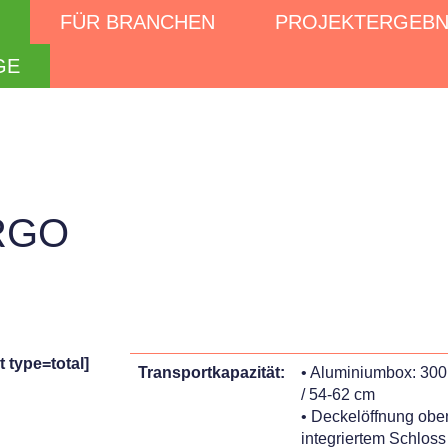
FÜR BRANCHEN
PROJEKTERGEBN
GE
RGO
t type=total]
Transportkapazität:
• Aluminiumbox: 300 L
/ 54-62 cm
• Deckelöffnung oben
integriertem Schlos