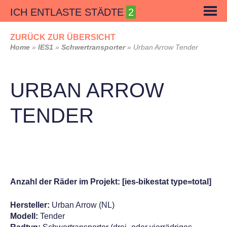
Skip
ICH ENTLASTE STÄDTE
to
content
ZURÜCK ZUR ÜBERSICHT
Home
»
IES1
»
Schwertransporter
»
Urban Arrow Tender
URBAN ARROW
TENDER
Anzahl der Räder im Projekt: [ies-bikestat type=total]
Hersteller:
Urban Arrow (NL)
Modell:
Tender