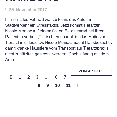
25. November 2017
Ihr normales Fahrrad war zu klein, das Auto im
Stadtverkehr ein Stressfaktor. Jetzt kommt Tierärztin
Nicole Moniac auf einem flotten E-Lastenrad bei ihren
Patienten vorbei. „Tierisch entspannt“ ist das Motto von
Tierarzt ins Haus. Dr. Nicole Moniac macht Hausbesuche,
damit kranke Haustiere vom Transport zur Tierarztpraxis
nicht zusätzlich gestresst werden. Doch ständig mit dem
Auto…
MORE
ZUM ARTIKEL
TAG
POSTS
1
2
3
…
6
7
8
9
10
11
NAVIGATION